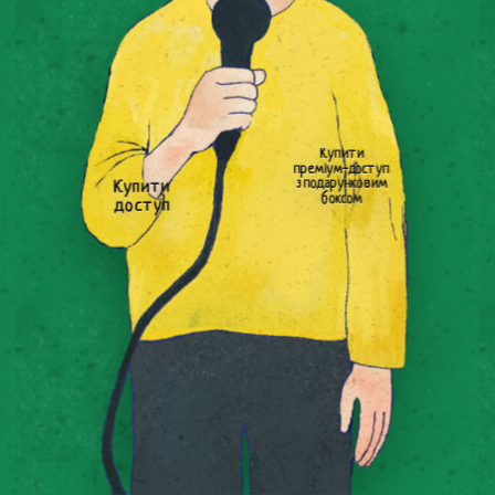
Купити
преміум-доступ
з подарунковим
Купити
боксом
доступ